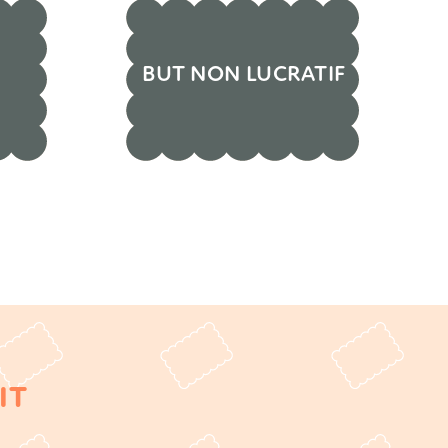
ur
Asbl
Organisations
BUT NON LUCRATIF
Scouts
Manifestations
Autres
IT