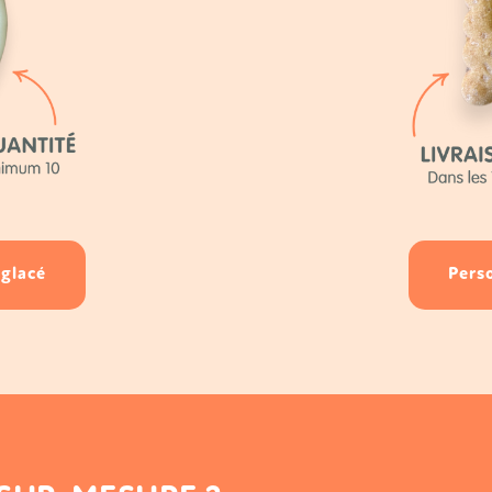
 glacé
Perso