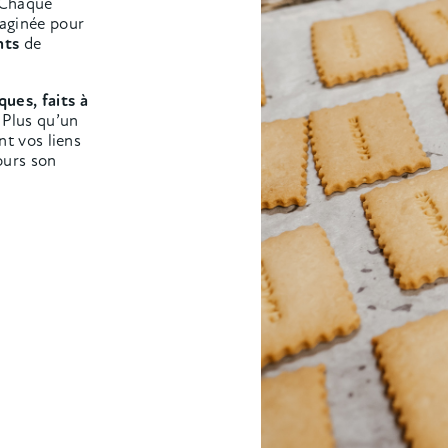
 Chaque
maginée pour
ents
de
ques, faits à
 Plus qu’un
nt vos liens
ours son