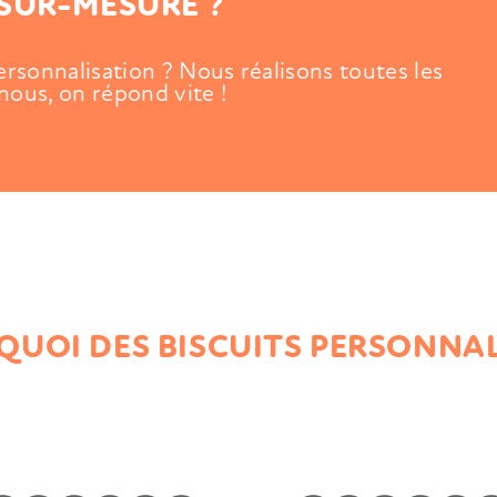
SUR-MESURE ?
personnalisation ? Nous réalisons toutes les
nous, on répond vite !
UOI DES BISCUITS PERSONNAL