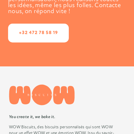
les idées,
même les plus folles. Contacte
nous, on répond vite !
+32 472 78 58 19
You create it, we bake it.
WOW Biscuits, des biscuits
personnalisés qui sont WOW
pour un
effet WOW et une émotion WOW.
Issu du savoir-