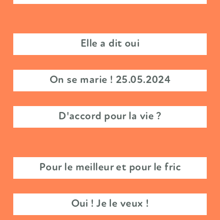
Et ils vécurent heureux
Tu m'aimes ?
Acceptes-tu ce défi ?
Will you marry me ?
Shut up and marry me