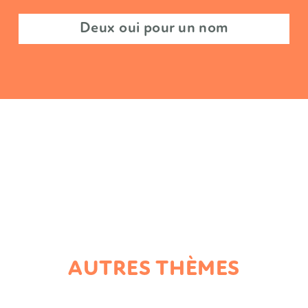
Veux-tu être ma témoin ?
AUTRES THÈMES