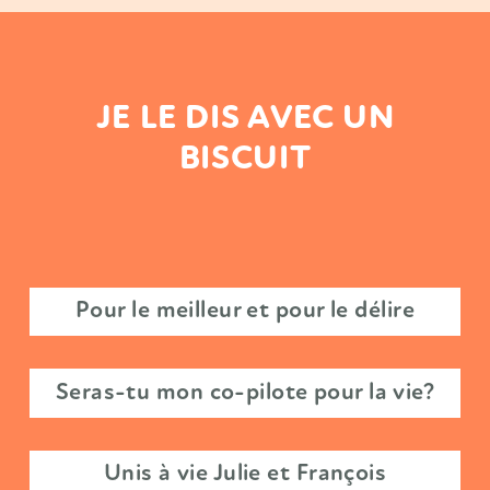
JE LE DIS AVEC UN
BISCUIT
Chaque pot trouve son couvercle
Moi + toi = oui ?
Chérie, épouse-moi