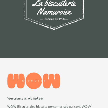
You create it, we bake it.
WOW Biscuits, des biscuits
personnalisés qui sont WOW