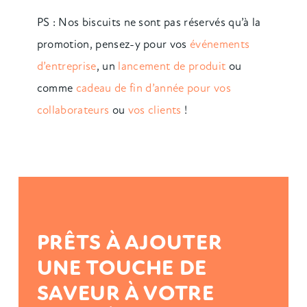
PS : Nos biscuits ne sont pas réservés qu’à la
promotion, pensez-y pour vos
événements
d’entreprise
, un
lancement de produit
ou
comme
cadeau de fin d’année pour vos
collaborateurs
ou
vos clients
!
PRÊTS À AJOUTER
UNE TOUCHE DE
SAVEUR À VOTRE