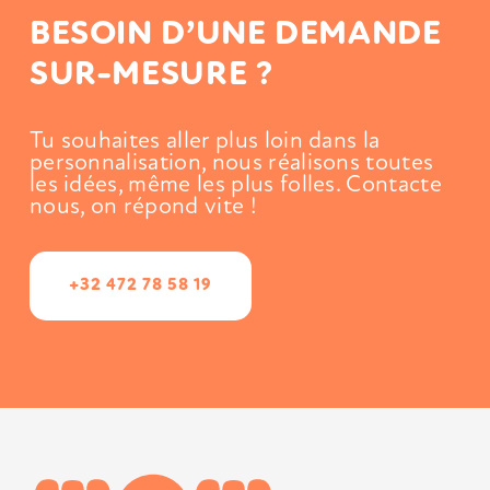
BESOIN D’UNE DEMANDE
SUR-MESURE ?
Tu souhaites aller plus loin dans la
personnalisation, nous réalisons toutes
les idées,
même les plus folles. Contacte
nous, on répond vite !
+32 472 78 58 19